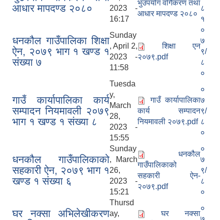
भुउपयोग वर्गिकरण तथा
आधार मापदण्ड २०८०
2023 -
८
आधार मापदण्ड २०८०
16:17
१
०
Sunday
धनकौल गाउँपालिका शिक्षा
७
, April 2,
शिक्षा एन
ऐन, २०७९ भाग १ खण्ड १
९/
2023 -
२०७९.pdf
संख्या ७
८
11:58
०
Tuesda
०
y,
गाउँ कार्यापालिका कार्य
गाउँ कार्यापालिका
७
March
सम्पादन नियमावली २०७९
कार्य सम्पादन
९/
28,
भाग १ खण्ड १ संख्या ८
नियमावली २०७९.pdf
८
2023 -
०
15:55
Sunday
०
धनकौल
धनकौल गाउँपालिकाको
, March
७
गाउँपालिकाको
सहकारी ऐन, २०७९ भाग १
26,
९/
सहकारी ऐन-
खण्ड १ संख्या ६
2023 -
८
२०७९.pdf
15:21
०
Thursd
०
घर नक्सा अभिलेखीकरण
ay,
घर नक्सा
७