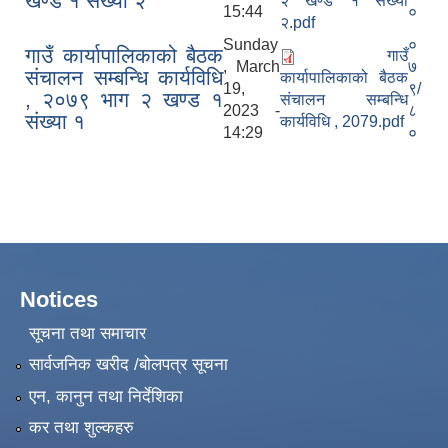
खण्ड १ संख्या २
२ खण्ड १ संख्या
15:44
०
२.pdf
Sunday
०
गाउँ कार्यापालिकाको बैठक
गाउँ
, March
७
संचालन सम्बन्धि कार्यविधि
कार्यापालिकाको बैठक
19,
९/
, २०७९ भाग २ खण्ड १
संचालन सम्बन्धि
2023 -
८
संख्या १
कार्यविधि , 2079.pdf
14:29
०
Notices
सूचना तथा समाचार
सार्वजनिक खरीद /बोलपत्र सूचना
एन, कानुन तथा निर्देशिका
कर तथा शुल्कहरु