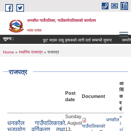
Skip to main content
धनकौल गाउँपालिका, गाउँकार्यपालिकाको कार्यालय
मधेश प्रदेश
सूचना :
छुट भएका उखु कृषकको लागी दर्ता सम्बन्धी सुचना
सम्पत्ति 
You are here
Home
»
स्थानिय राजपत्र
» राजपत्र
राजपत्र
आ
र्थि
Post
Document
क
date
व
र्ष
Sunday
०
धनकौल
धनकौल गाउँपालिकाको
, August
८
गाउँपालिकाको
भुउपयोग वर्गिकरण तथा
13,
०/