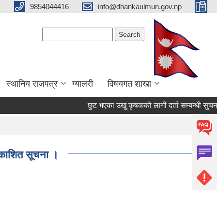
9854044416
info@dhankaulmun.gov.np
Search form
Search
स्थानिय राजपत्र
ग्यालरी
विषयगत शाखा
छुट भएका उखु कृषकको लागी दर्ता सम्बन्धी सुचना
रकाशित सूचना ।