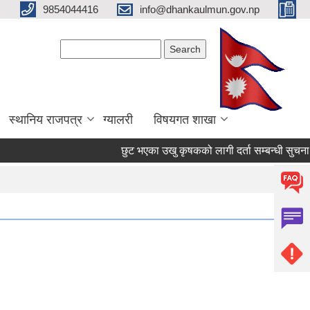
9854044416
info@dhankaulmun.gov.np
Search form
Search
स्थानिय राजपत्र
ग्यालरी
विषयगत शाखा
छुट भएका उखु कृषकको लागी दर्ता सम्बन्धी सुचना