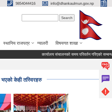
9854044416
info@dhankaulmun.gov.np
Search form
Search
स्थानिय राजपत्र
ग्यालरी
विषयगत शाखा
कार्यालय संचालनको समय परिवर्तन गरिएको सम्बन्धमा
भएको केही तस्विरहरु