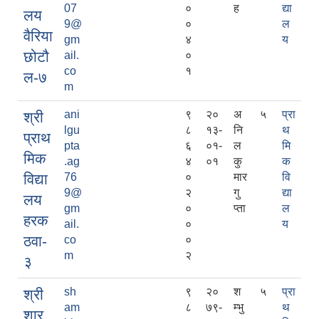
07
०
ह
द्या
लय
9@
०
ल
वैरिया
gm
४
य
छोटौ
ail.
०
co
१
ल-७
m
ani
९
२०
अ
५
प्रा
श्री
lgu
८
१३-
नि
थ
प्राथ
pta
६
०१-
ल
मि
मिक
.ag
४
०१
कु
क
विद्या
76
०
मार
वि
9@
२
गु
द्या
लय
gm
०
प्ता
ल
हरक
ail.
०
य
ठवा-
co
०
m
२
३
sh
९
२०
श
५
प्रा
श्री
am
८
७९-
म्भु
थ
शार