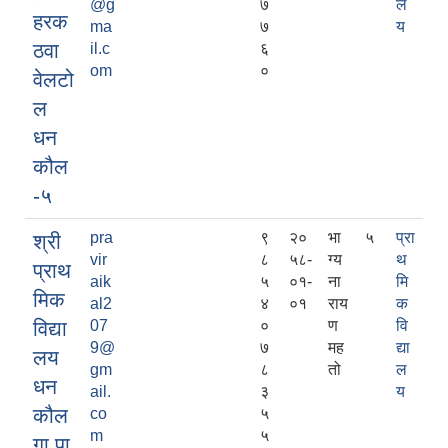
@g
७
ल
हरक
ma
७
य
ठवा
il.c
६
om
०
वेलटो
ल
धन
कौल
-५
pra
९
२०
भा
५
प्रा
श्री
vir
८
५८-
ग्य
थ
प्राथ
aik
५
०१-
ना
मि
मिक
al2
४
०१
राय
क
विद्या
07
०
ण
वि
9@
७
मह
द्या
लय
gm
८
तो
ल
धन
ail.
३
य
कौल
co
५
m
५
गा.पा