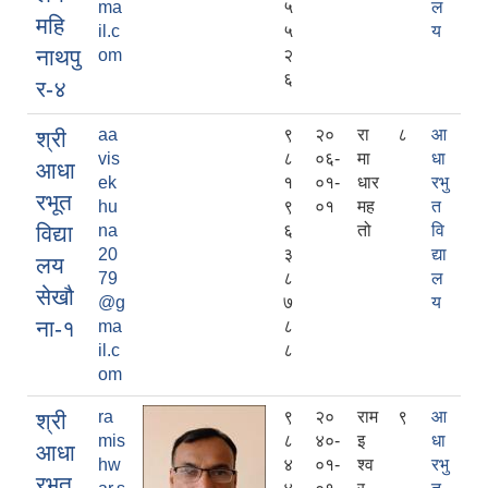
ma
५
ल
महि
il.c
५
य
नाथपु
om
२
६
र-४
aa
९
२०
रा
८
आ
श्री
vis
८
०६-
मा
धा
आधा
ek
१
०१-
धार
रभु
रभूत
hu
९
०१
मह
त
विद्या
na
६
तो
वि
20
३
द्या
लय
79
८
ल
सेखौ
@g
७
य
ना-१
ma
८
il.c
८
om
ra
९
२०
राम
९
आ
श्री
mis
८
४०-
इ
धा
आधा
hw
४
०१-
श्व
रभु
रभूत