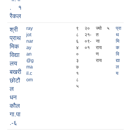
. १
रैकल
ray
९
२०
ज्यो
५
प्रा
श्री
jot
८
२१-
त
थ
प्राथ
nar
६
०९-
ना
मि
मिक
ay
४
०१
राय
क
विद्या
an
०
ण
वि
@g
३
राय
द्या
लय
ma
७
ल
बखरी
il.c
१
य
छोटौ
om
८
५
ल
धन
कौल
गा.पा
.-६