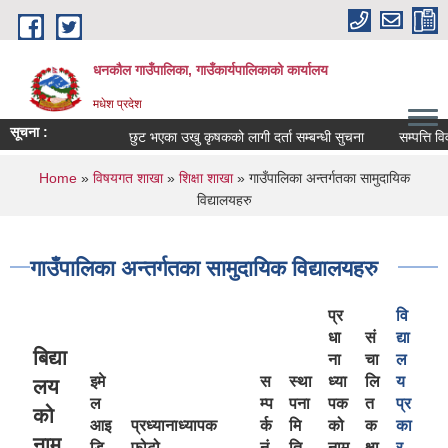
Skip to main content
धनकौल गाउँपालिका, गाउँकार्यपालिकाको कार्यालय
मधेश प्रदेश
सूचना :
छुट भएका उखु कृषकको लागी दर्ता सम्बन्धी सुचना
सम्पत्ति विवरण 
You are here
Home
»
विषयगत शाखा
»
शिक्षा शाखा
» गाउँपालिका अन्तर्गतका सामुदायिक
विद्यालयहरु
गाउँपालिका अन्तर्गतका सामुदायिक विद्यालयहरु
प्र
वि
धा
सं
द्या
बिद्या
ना
चा
ल
इमे
स
स्था
ध्या
लि
य
लय
ल
म्प
पना
पक
त
प्र
को
आइ
प्रध्यानाध्यापक
र्क
मि
को
क
का
नाम
डि
फोटो
नं.
ति
नाम
क्षा
र