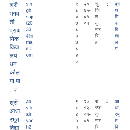
sin
९
२०
सु
३
प्रा
श्री
gh.
८
६५-
जि
थ
भगव
suji
०
०१-
त
मि
ती
t20
७
०१
कु
क
प्राथ
33
८
मार
वि
@g
५
सिं
द्या
मिक
ma
७
ह
ल
विद्या
il.c
८
य
लय
om
४
०
धन
कौल
गा‍‍.पा
.-२
aa
९
२०
रा
८
आ
श्री
vib
८
१२-
जेश
धा
आधा
airi
४
०१-
कु
रभु
रभूत
yac
५
०१
मार
त
विद्या
h2
१
सिं
वि