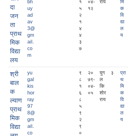
bh
१
०४-
राय
मि
दा
uy
५
१२
क
जन
ad
२
वि
av
१
द्या
ता
3@
४
ल
प्राथ
gm
४
य
मिक
ail.
३
co
७
विद्या
m
लय
yu
९
२०
युग
३
प्रा
श्री
gal
८
७९-
ल
थ
बाल
kis
१
०४-
कि
मि
क
hor
६
०५
शोर
क
ल्याण
ray
८
राय
वि
97
५
द्या
प्राथ
8@
९
ल
मिक
gm
२
य
विद्या
ail.
९
co
०
लय