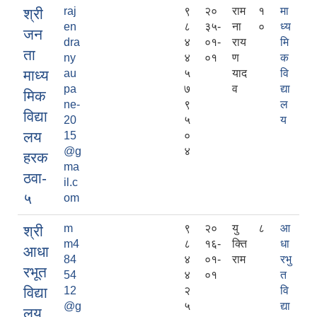
raj
९
२०
राम
१
मा
श्री
en
८
३५-
ना
०
ध्य
जन
dra
४
०१-
राय
मि
ता
ny
४
०१
ण
क
माध्य
au
५
याद
वि
pa
७
व
द्या
मिक
ne-
९
ल
विद्या
20
५
य
लय
15
०
@g
४
हरक
ma
ठवा-
il.c
५
om
m
९
२०
यु
८
आ
श्री
m4
८
१६-
क्ति
धा
आधा
84
४
०१-
राम
रभु
रभूत
54
४
०१
त
विद्या
12
२
वि
@g
५
द्या
लय