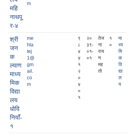
m
महि
नाथपू
र-४
me
९
२०
तेज
१
मा
श्री
hta
८
३९-
ना
०
ध्य
जन
tej
४
०१-
राय
मि
क
1@
४
०१
ण
क
ल्याण
gm
१
मह
वि
ail.
२
तो
द्या
माध्य
co
०
ल
मिक
m
४
य
विद्या
०
१
लय
धोवि
नियाँ-
१