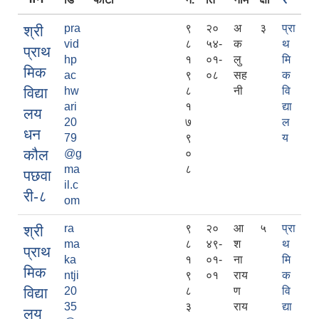
pra
९
२०
अ
३
प्रा
श्री
vid
८
५४-
क
थ
प्राथ
hp
१
०१-
लु
मि
मिक
ac
९
०८
सह
क
विद्या
hw
८
नी
वि
ari
१
द्या
लय
20
७
ल
धन
79
९
य
कौल
@g
०
ma
८
पछवा
il.c
री-८
om
ra
९
२०
आ
५
प्रा
श्री
ma
८
४९-
श
थ
प्राथ
ka
१
०१-
ना
मि
मिक
ntji
९
०१
राय
क
विद्या
20
८
ण
वि
35
३
राय
द्या
लय