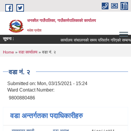
Skip to main content
धनकौल गाउँपालिका, गाउँकार्यपालिकाको कार्यालय
मधेश प्रदेश
सूचना :
कार्यालय संचालनको समय परिवर्तन गरिएको सम्बन्धम
You are here
Home
»
वडा कार्यालय
» वडा नं. २
वडा नं. २
Submitted on:
Mon, 03/15/2021 - 15:24
Ward Contact Number:
9800880486
वडा अन्तर्गतका पदाधिकारीहरु
रामबहादुर सहनी
वडा अध्यक्ष
९८००८८०४६६