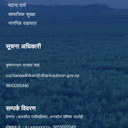
घटना दर्ता
सामाजिक सुरक्षा
नागरिक वडापत्र
सूचना अधिकारी
कृष्णनन्दन प्रसाद साह
suchanaadhikari@dhankaulmun.gov.np
9843285440
सम्पर्क विवरण
ठेगाना : धनकौल गाउँपालिका, धनकौल पश्चिम सर्लाही
मोबाइल नं. : ९८५४०४४४१६, 9855022049