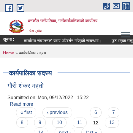
Skip to main content
धनकौल गाउँपालिका, गाउँकार्यपालिकाको कार्यालय
मधेश प्रदेश
सूचना :
कार्यालय संचालनको समय परिवर्तन गरिएको सम्बन्धमा।
छुट भएका उखु कृष
You are here
Home
» कार्यपालिका सदस्य
कार्यपालिका सदस्य
गौरी शंकर महतो
Submitted on:
Mon, 09/12/2022 - 15:22
Read more
about गौरी शंकर महतो
Pages
« first
‹ previous
…
6
7
8
9
10
11
12
13
14
next ›
last »