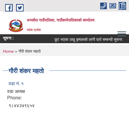
Skip to main content
धनकौल गाउँपालिका, गाउँकार्यपालिकाको कार्यालय
मधेश प्रदेश
सूचना :
छुट भएका उखु कृषकको लागी दर्ता सम्बन्धी सुचना
You are here
Home
» गौरी शंकर महतो
गौरी शंकर महतो
वडा नं. १
वडा अध्यक्ष
Phone:
९८४४२७९६५४