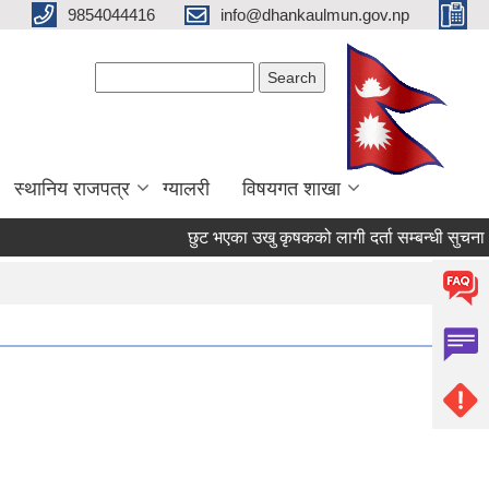
9854044416
info@dhankaulmun.gov.np
Search form
Search
स्थानिय राजपत्र
ग्यालरी
विषयगत शाखा
छुट भएका उखु कृषकको लागी दर्ता सम्बन्धी सुचना