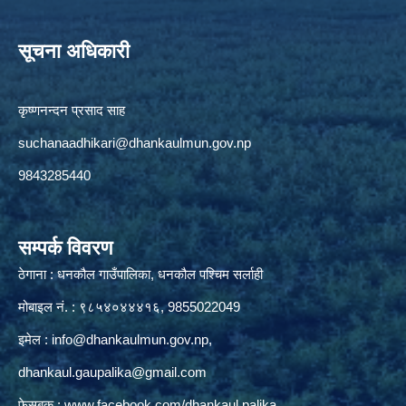
सूचना अधिकारी
कृष्णनन्दन प्रसाद साह
suchanaadhikari@dhankaulmun.gov.np
9843285440
सम्पर्क विवरण
ठेगाना : धनकौल गाउँपालिका, धनकौल पश्चिम सर्लाही
मोबाइल नं. : ९८५४०४४४१६, 9855022049
इमेल :
info@dhankaulmun.gov.np
,
dhankaul.gaupalika@gmail.com
फेसबुक :
www.facebook.com/dhankaul.palika