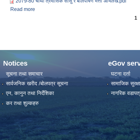
2079-80 चौथो त्रैमासिक सासु र बालपोषण भत्ता अभिलेख.pdf
Read more
about आ.व.२०७९/८० को अन्तिम त्रैमासिकमा सामाजिक सुरक
Pages
1
Notices
eGov serv
सूचना तथा समाचार
घटना दर्ता
सार्वजनिक खरीद /बोलपत्र सूचना
सामाजिक सुरक्ष
एन, कानुन तथा निर्देशिका
नागरिक वडापत्
कर तथा शुल्कहरु