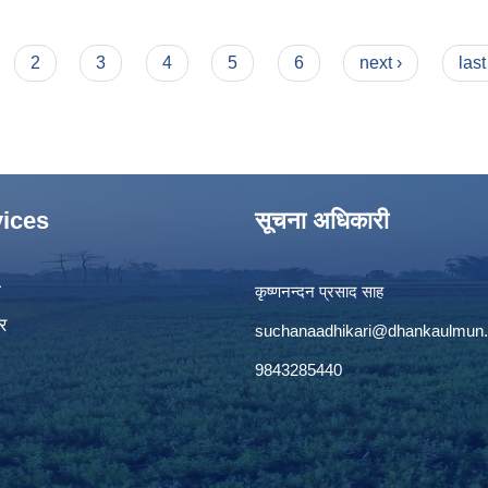
्षा र बालपोषण भत्ताको प्रतिवेदन ।
2
3
4
5
6
next ›
last
ices
सूचना अधिकारी
ा
कृष्णनन्दन प्रसाद साह
र
suchanaadhikari@dhankaulmun.
9843285440