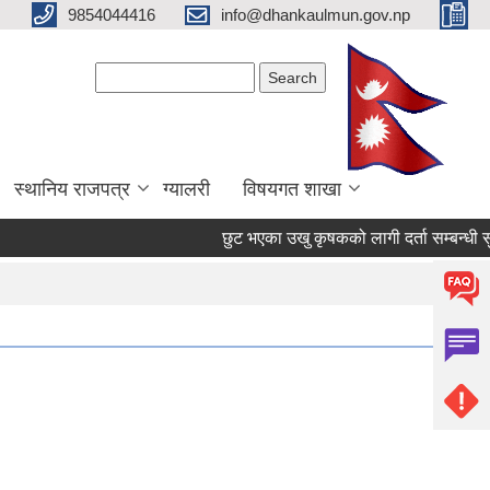
9854044416
info@dhankaulmun.gov.np
Search form
Search
स्थानिय राजपत्र
ग्यालरी
विषयगत शाखा
छुट भएका उखु कृषकको लागी दर्ता सम्बन्धी सुच