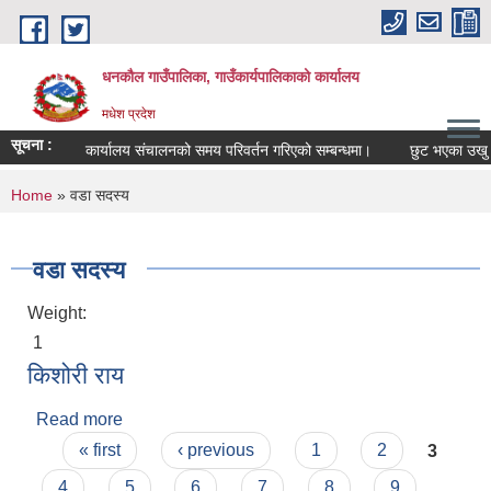
Skip to main content
धनकौल गाउँपालिका, गाउँकार्यपालिकाको कार्यालय
मधेश प्रदेश
सूचना :
कार्यालय संचालनको समय परिवर्तन गरिएको सम्बन्धमा।
छुट भएका उखु कृष
You are here
Home
» वडा सदस्य
वडा सदस्य
Weight:
1
किशोरी राय
Read more
about किशोरी राय
Pages
« first
‹ previous
1
2
3
4
5
6
7
8
9
…